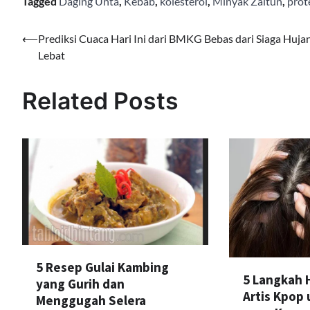
Tagged
Daging Unta
,
Kebab
,
kolesterol
,
Minyak Zaitun
,
prot
Navigasi
⟵
Prediksi Cuaca Hari Ini dari BMKG Bebas dari Siaga Huja
Lebat
pos
Related Posts
5 Resep Gulai Kambing
5 Langkah H
yang Gurih dan
Artis Kpop
Menggugah Selera