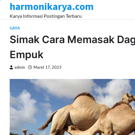
harmonikarya.com
Skip
to
Karya Informasi Postingan Terbaru
content
GAYA
Simak Cara Memasak Dagi
Empuk
admin
Maret 17, 2023