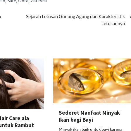
ein
,
Sate
,
Unta
,
Zat Besi
n
Sejarah Letusan Gunung Agung dan Karakteristik
Letusannya
Sederet Manfaat Minyak
air Care ala
Ikan bagi Bayi
 untuk Rambut
Minyak ikan baik untuk bayi karena