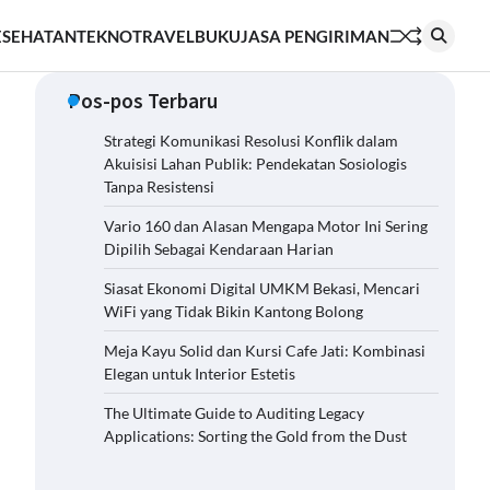
ESEHATAN
TEKNO
TRAVEL
BUKU
JASA PENGIRIMAN
Pos-pos Terbaru
Strategi Komunikasi Resolusi Konflik dalam
Akuisisi Lahan Publik: Pendekatan Sosiologis
Tanpa Resistensi
Vario 160 dan Alasan Mengapa Motor Ini Sering
Dipilih Sebagai Kendaraan Harian
Siasat Ekonomi Digital UMKM Bekasi, Mencari
WiFi yang Tidak Bikin Kantong Bolong
Meja Kayu Solid dan Kursi Cafe Jati: Kombinasi
Elegan untuk Interior Estetis
The Ultimate Guide to Auditing Legacy
Applications: Sorting the Gold from the Dust