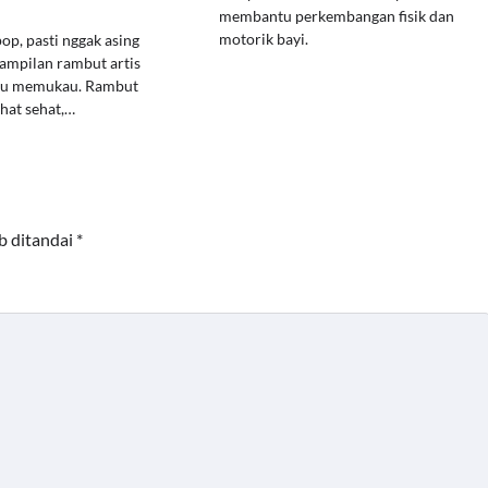
membantu perkembangan fisik dan
motorik bayi.
op, pasti nggak asing
ampilan rambut artis
alu memukau. Rambut
ihat sehat,…
b ditandai
*