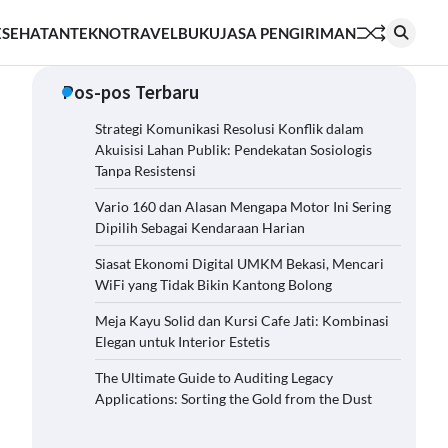
ESEHATAN
TEKNO
TRAVEL
BUKU
JASA PENGIRIMAN
Pos-pos Terbaru
Strategi Komunikasi Resolusi Konflik dalam
Akuisisi Lahan Publik: Pendekatan Sosiologis
Tanpa Resistensi
Vario 160 dan Alasan Mengapa Motor Ini Sering
Dipilih Sebagai Kendaraan Harian
Siasat Ekonomi Digital UMKM Bekasi, Mencari
WiFi yang Tidak Bikin Kantong Bolong
Meja Kayu Solid dan Kursi Cafe Jati: Kombinasi
Elegan untuk Interior Estetis
The Ultimate Guide to Auditing Legacy
Applications: Sorting the Gold from the Dust