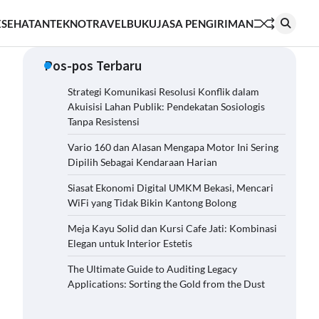
ESEHATAN
TEKNO
TRAVEL
BUKU
JASA PENGIRIMAN
Pos-pos Terbaru
Strategi Komunikasi Resolusi Konflik dalam
Akuisisi Lahan Publik: Pendekatan Sosiologis
Tanpa Resistensi
Vario 160 dan Alasan Mengapa Motor Ini Sering
Dipilih Sebagai Kendaraan Harian
Siasat Ekonomi Digital UMKM Bekasi, Mencari
WiFi yang Tidak Bikin Kantong Bolong
Meja Kayu Solid dan Kursi Cafe Jati: Kombinasi
Elegan untuk Interior Estetis
The Ultimate Guide to Auditing Legacy
Applications: Sorting the Gold from the Dust