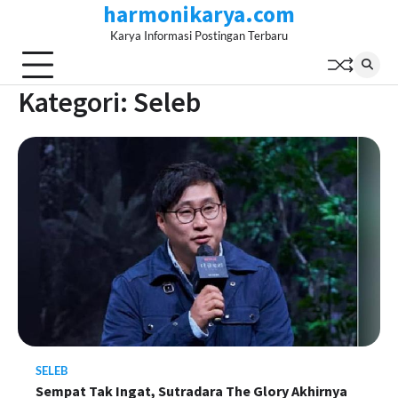
harmonikarya.com
Skip
to
Karya Informasi Postingan Terbaru
content
Kategori:
Seleb
SELEB
Sempat Tak Ingat, Sutradara The Glory Akhirnya