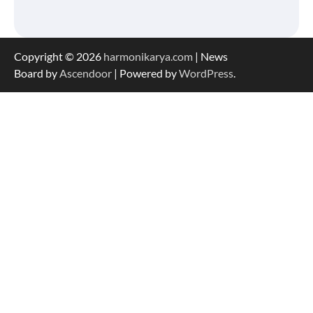
Copyright © 2026
harmonikarya.com
| News
Board by
Ascendoor
| Powered by
WordPress
.