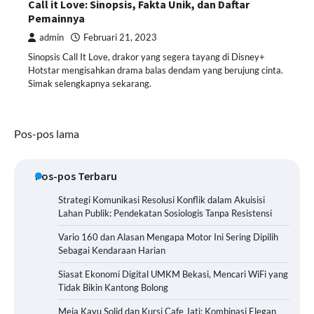
Call it Love: Sinopsis, Fakta Unik, dan Daftar
Pemainnya
admin
Februari 21, 2023
Sinopsis Call It Love, drakor yang segera tayang di Disney+
Hotstar mengisahkan drama balas dendam yang berujung cinta.
Simak selengkapnya sekarang.
Navigasi
Pos-pos lama
pos
Pos-pos Terbaru
Strategi Komunikasi Resolusi Konflik dalam Akuisisi
Lahan Publik: Pendekatan Sosiologis Tanpa Resistensi
Vario 160 dan Alasan Mengapa Motor Ini Sering Dipilih
Sebagai Kendaraan Harian
Siasat Ekonomi Digital UMKM Bekasi, Mencari WiFi yang
Tidak Bikin Kantong Bolong
Meja Kayu Solid dan Kursi Cafe Jati: Kombinasi Elegan