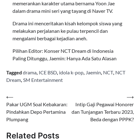
memerankan karakter utama bernama Yoon Jae
dalam drama mini seri yang tayang di Naver TV.
Drama ini menceritakan kisah kelompok siswa yang
melakukan perjalanan ke pulau terpencil dan
mengalami berbagai kejadian aneh.
Pilihan Editor: Konser NCT Dream di Indonesia
Paling Ditunggu, Jaemin: Hanya Ada Satu Alasan
Tagged
drama
,
ICE BSD
,
idola k-pop
,
Jaemin
,
NCT
,
NCT
Dream
,
SM Entertainment
Navigasi
⟵
⟶
Pakar UGM Soal Kebakaran:
Intip Gaji Pegawai Honorer
pos
Pindahkan Depo Pertamina
dan Tunjangan Terbaru 2023,
Plumpang
Beda dengan PPPK?
Related Posts