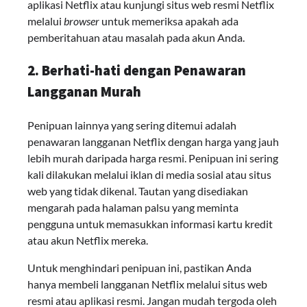
aplikasi Netflix atau kunjungi situs web resmi Netflix
melalui
browser
untuk memeriksa apakah ada
pemberitahuan atau masalah pada akun Anda.
2. Berhati-hati dengan Penawaran
Langganan Murah
Penipuan lainnya yang sering ditemui adalah
penawaran langganan Netflix dengan harga yang jauh
lebih murah daripada harga resmi. Penipuan ini sering
kali dilakukan melalui iklan di media sosial atau situs
web yang tidak dikenal. Tautan yang disediakan
mengarah pada halaman palsu yang meminta
pengguna untuk memasukkan informasi kartu kredit
atau akun Netflix mereka.
Untuk menghindari penipuan ini, pastikan Anda
hanya membeli langganan Netflix melalui situs web
resmi atau aplikasi resmi. Jangan mudah tergoda oleh