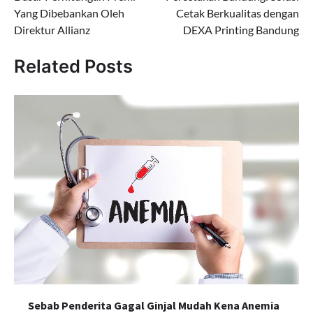
pos
Yang Dibebankan Oleh
Cetak Berkualitas dengan
Direktur Allianz
DEXA Printing Bandung
Related Posts
Sebab Penderita Gagal Ginjal Mudah Kena Anemia