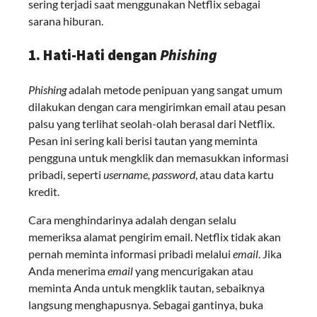
sering terjadi saat menggunakan Netflix sebagai
sarana hiburan.
1. Hati-Hati dengan
Phishing
Phishing
adalah metode penipuan yang sangat umum
dilakukan dengan cara mengirimkan email atau pesan
palsu yang terlihat seolah-olah berasal dari Netflix.
Pesan ini sering kali berisi tautan yang meminta
pengguna untuk mengklik dan memasukkan informasi
pribadi, seperti
username, password
, atau data kartu
kredit.
Cara menghindarinya adalah dengan selalu
memeriksa alamat pengirim email. Netflix tidak akan
pernah meminta informasi pribadi melalui
email
. Jika
Anda menerima
email
yang mencurigakan atau
meminta Anda untuk mengklik tautan, sebaiknya
langsung menghapusnya. Sebagai gantinya, buka