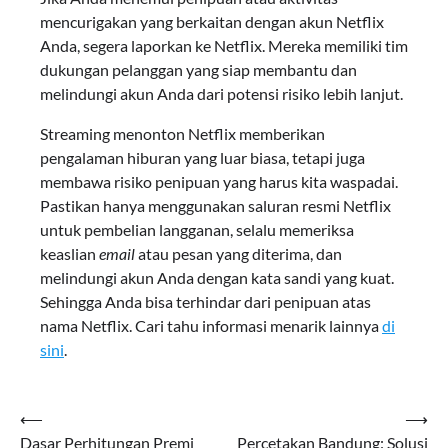
mencurigakan yang berkaitan dengan akun Netflix
Anda, segera laporkan ke Netflix. Mereka memiliki tim
dukungan pelanggan yang siap membantu dan
melindungi akun Anda dari potensi risiko lebih lanjut.
Streaming menonton Netflix memberikan
pengalaman hiburan yang luar biasa, tetapi juga
membawa risiko penipuan yang harus kita waspadai.
Pastikan hanya menggunakan saluran resmi Netflix
untuk pembelian langganan, selalu memeriksa
keaslian
email
atau pesan yang diterima, dan
melindungi akun Anda dengan kata sandi yang kuat.
Sehingga Anda bisa terhindar dari penipuan atas
nama Netflix. Cari tahu informasi menarik lainnya
di
sini
.
Navigasi
⟵
⟶
Dasar Perhitungan Premi
Percetakan Bandung: Solusi