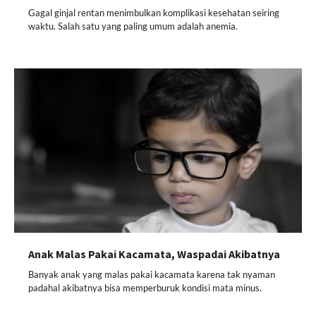
Gagal ginjal rentan menimbulkan komplikasi kesehatan seiring
waktu. Salah satu yang paling umum adalah anemia.
Anak Malas Pakai Kacamata, Waspadai Akibatnya
Banyak anak yang malas pakai kacamata karena tak nyaman
padahal akibatnya bisa memperburuk kondisi mata minus.