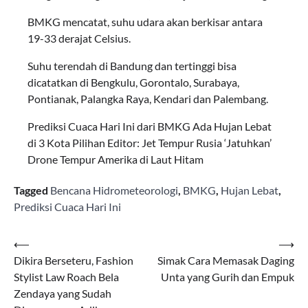
BMKG mencatat, suhu udara akan berkisar antara
19-33 derajat Celsius.
Suhu terendah di Bandung dan tertinggi bisa
dicatatkan di Bengkulu, Gorontalo, Surabaya,
Pontianak, Palangka Raya, Kendari dan Palembang.
Prediksi Cuaca Hari Ini dari BMKG Ada Hujan Lebat
di 3 Kota Pilihan Editor: Jet Tempur Rusia ‘Jatuhkan’
Drone Tempur Amerika di Laut Hitam
Tagged
Bencana Hidrometeorologi
,
BMKG
,
Hujan Lebat
,
Prediksi Cuaca Hari Ini
Navigasi
⟵
⟶
Dikira Berseteru, Fashion
Simak Cara Memasak Daging
pos
Stylist Law Roach Bela
Unta yang Gurih dan Empuk
Zendaya yang Sudah