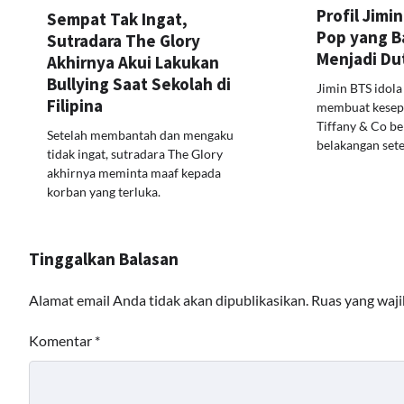
Profil Jimin
Sempat Tak Ingat,
Pop yang B
Sutradara The Glory
Menjadi Dut
Akhirnya Akui Lakukan
Bullying Saat Sekolah di
Jimin BTS idol
Filipina
membuat kesep
Tiffany & Co b
Setelah membantah dan mengaku
belakangan sete
tidak ingat, sutradara The Glory
akhirnya meminta maaf kepada
korban yang terluka.
Tinggalkan Balasan
Alamat email Anda tidak akan dipublikasikan.
Ruas yang waji
Komentar
*