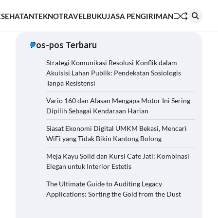
ESEHATAN
TEKNO
TRAVEL
BUKU
JASA PENGIRIMAN
Pos-pos Terbaru
Strategi Komunikasi Resolusi Konflik dalam
Akuisisi Lahan Publik: Pendekatan Sosiologis
Tanpa Resistensi
Vario 160 dan Alasan Mengapa Motor Ini Sering
Dipilih Sebagai Kendaraan Harian
Siasat Ekonomi Digital UMKM Bekasi, Mencari
WiFi yang Tidak Bikin Kantong Bolong
Meja Kayu Solid dan Kursi Cafe Jati: Kombinasi
Elegan untuk Interior Estetis
The Ultimate Guide to Auditing Legacy
Applications: Sorting the Gold from the Dust