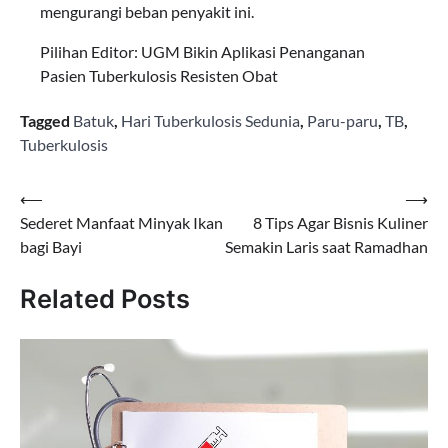
mengurangi beban penyakit ini.
Pilihan Editor: UGM Bikin Aplikasi Penanganan
Pasien Tuberkulosis Resisten Obat
Tagged
Batuk
,
Hari Tuberkulosis Sedunia
,
Paru-paru
,
TB
,
Tuberkulosis
Navigasi
⟵
⟶
Sederet Manfaat Minyak Ikan
8 Tips Agar Bisnis Kuliner
pos
bagi Bayi
Semakin Laris saat Ramadhan
Related Posts