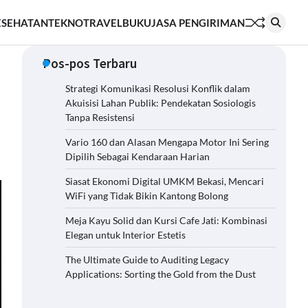
ESEHATAN
TEKNO
TRAVEL
BUKU
JASA PENGIRIMAN
Pos-pos Terbaru
Strategi Komunikasi Resolusi Konflik dalam
Akuisisi Lahan Publik: Pendekatan Sosiologis
Tanpa Resistensi
Vario 160 dan Alasan Mengapa Motor Ini Sering
Dipilih Sebagai Kendaraan Harian
Siasat Ekonomi Digital UMKM Bekasi, Mencari
WiFi yang Tidak Bikin Kantong Bolong
Meja Kayu Solid dan Kursi Cafe Jati: Kombinasi
Elegan untuk Interior Estetis
The Ultimate Guide to Auditing Legacy
Applications: Sorting the Gold from the Dust