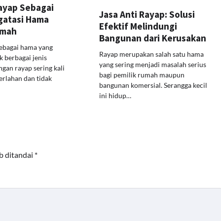
Rayap Sebagai
Jasa Anti Rayap: Solusi
gatasi Hama
Efektif Melindungi
umah
Bangunan dari Kerusakan
sebagai hama yang
Rayap merupakan salah satu hama
berbagai jenis
yang sering menjadi masalah serius
gan rayap sering kali
bagi pemilik rumah maupun
perlahan dan tidak
bangunan komersial. Serangga kecil
ini hidup…
b ditandai
*