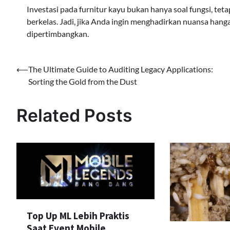
Investasi pada furnitur kayu bukan hanya soal fungsi, te
berkelas. Jadi, jika Anda ingin menghadirkan nuansa hanga
dipertimbangkan.
Navigasi
⟵
The Ultimate Guide to Auditing Legacy Applications:
Sorting the Gold from the Dust
pos
Related Posts
Top Up ML Lebih Praktis
Saat Event Mobile