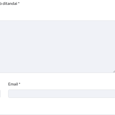
b ditandai
*
Email
*