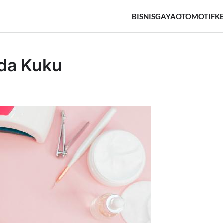
BISNIS
GAYA
OTOMOTIF
K
ada Kuku