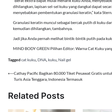
“Berat ekstra dapat mulai menarik kuku Anda, menyebabkan
dihilangkan, lapisan sel-sel kuku yang dangkal dapat secar
menyebabkan pembentukan granulasi keratin,” kata Stern
Granulasi keratin muncul sebagai bercak putih di kuku dan 
kemudian dihilangkan, tambahnya.
Jadi jika Anda pernah melihat bintik-bintik putih pada ku
MIND BODY GREEN Pilihan Editor: Warna Cat Kuku yang
Tagged
cat kuku
,
DNA
,
kuku
,
Nail gel
Navigasi
⟵
Cathay Pacific Bagikan 80.000 Tiket Pesawat Gratis untu
Turis Asia Tenggara, Indonesia Termasuk
pos
Related Posts