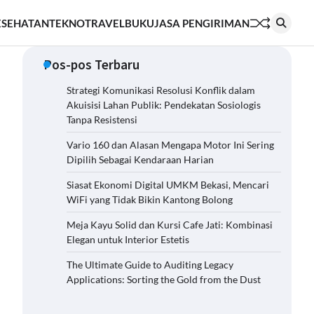
ESEHATAN
TEKNO
TRAVEL
BUKU
JASA PENGIRIMAN
Pos-pos Terbaru
Strategi Komunikasi Resolusi Konflik dalam
Akuisisi Lahan Publik: Pendekatan Sosiologis
Tanpa Resistensi
Vario 160 dan Alasan Mengapa Motor Ini Sering
Dipilih Sebagai Kendaraan Harian
Siasat Ekonomi Digital UMKM Bekasi, Mencari
WiFi yang Tidak Bikin Kantong Bolong
Meja Kayu Solid dan Kursi Cafe Jati: Kombinasi
Elegan untuk Interior Estetis
The Ultimate Guide to Auditing Legacy
Applications: Sorting the Gold from the Dust