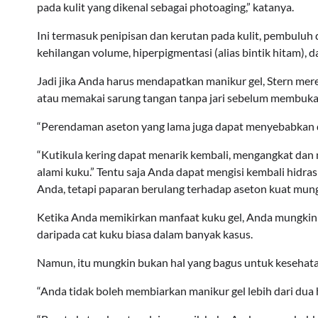
pada kulit yang dikenal sebagai photoaging,” katanya.
Ini termasuk penipisan dan kerutan pada kulit, pembuluh da
kehilangan volume, hiperpigmentasi (alias bintik hitam), da
Jadi jika Anda harus mendapatkan manikur gel, Stern m
atau memakai sarung tangan tanpa jari sebelum membuka
“Perendaman aseton yang lama juga dapat menyebabkan deh
“Kutikula kering dapat menarik kembali, mengangkat d
alami kuku.” Tentu saja Anda dapat mengisi kembali hidras
Anda, tetapi paparan berulang terhadap aseton kuat mu
Ketika Anda memikirkan manfaat kuku gel, Anda mungki
daripada cat kuku biasa dalam banyak kasus.
Namun, itu mungkin bukan hal yang bagus untuk kesehat
“Anda tidak boleh membiarkan manikur gel lebih dari dua 